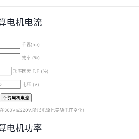
算电机电流
千瓦(hp)
效率 (%)
功率因素 P.F (%)
电压 (V)
380V或220V,所以电流也要随电压变化）
算电机功率