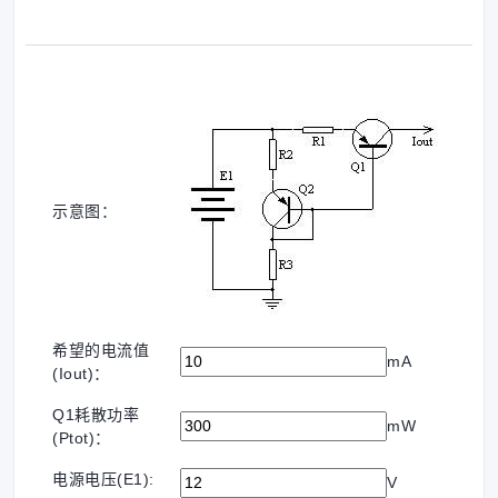
示意图：
希望的电流值
mA
(Iout)：
Q1耗散功率
mW
(Ptot)：
电源电压(E1):
V