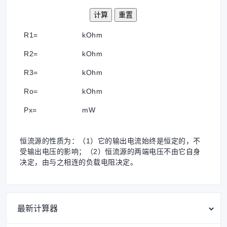
R1=
kOhm
R2=
kOhm
R3=
kOhm
Ro=
kOhm
Px=
mW
恒流源的性质为：（1）它的输出电流始终是恒定的，不
受输出电压的影响；（2）恒流源的两端电压不由它自身
决定，由与之相连的负载电阻决定。
最新计算器