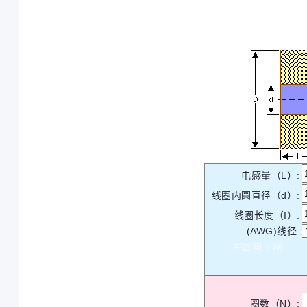
电感量（L）:
线圈内圆直径（d）:
线圈长度（I）:
(AWG)线径:
中国电子网
圈数（N）: