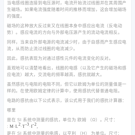
当电感线圈连接到电压源时，电流开始流过线圈并在其周围产
生磁场。如果电流强度随着时间的推移而增加，这会增加磁场
的强度。
磁场的这种放大反过来又在线圈本身中感应出电流（反电动
势）。感应电流的方向与外部电压源产生的流动电流相反。
同样，当来自外部电源的电流减少时，由于自感而产生感应电
流，从而防止流过线圈的电流减少。
因此，感抗表现为对通过感性元件的电流变化的反对。
直观地可以清楚地看出，线圈的电感（以及它产生的磁场和感
应电流）越大，交流电的频率越高，感抗就越大。
虽然感抗与电阻的电阻不同，但它以欧姆为单位的测量值是一
样的。在使用欧姆定律的计算中，使用感抗代替普通电阻。
电路的感抗由以下公式表示，该公式用于我们的感抗计算器：
哪里
是在 SI 系统中测量的感抗，单位为 欧姆 （Ω）。尺寸：
2
-3
-2
: M·L
·T
·I
,
是在 SI 系统中测量的电感，以亨利 （H） 为单位。尺寸：