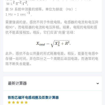
2
-2
-2
M·L
·T
·I
,
是 SI 系统中测量的频率，单位为赫兹 （Hz）：
-1
1 Hz = 1 sec
.
需要强调的是，感抗不同于传统电阻。电感器的电流和电压异
相90°，而电阻器的电流和电压异相。结果，电阻的电阻和感
抗不能直接相加。相反，它们应该“向量”总结：
此外，感抗不会以热量的形式耗散电能。相反，能量在电感中
存储一段时间，并在四分之一个周期后返回电路，而通常的电
阻不断失去能量。
最新计算器
铁粉芯磁环电感线圈及匝数计算器